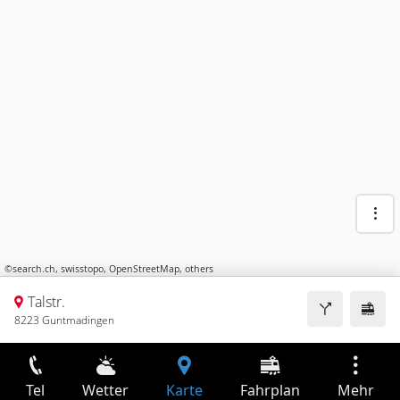
©
search.ch
,
swisstopo
,
OpenStreetMap
,
others
Talstr.
8223 Guntmadingen
Tel
Wetter
Karte
Fahrplan
Mehr