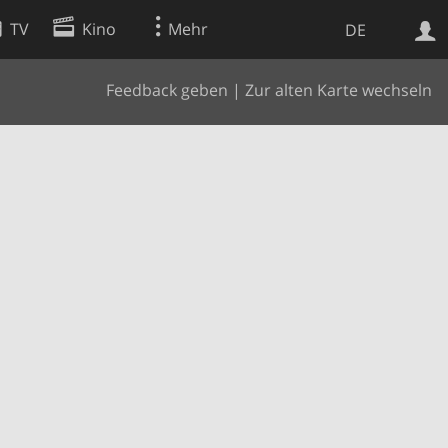
TV
Kino
Mehr
DE
Feedback geben
|
Zur alten Karte wechseln
Websuche
Apps