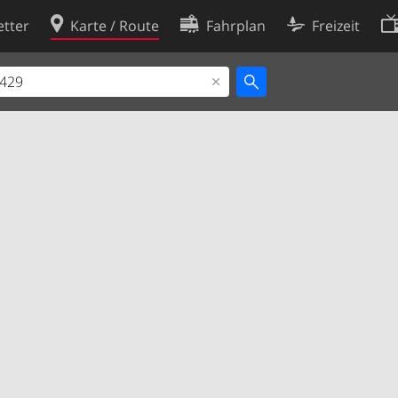
tter
Karte / Route
Fahrplan
Freizeit
Cookie-Richtlinie
ingungen
Cookie-Einstellungen
rklärung
Entwickler