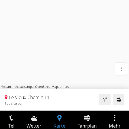
©
search.ch
,
swisstopo
,
OpenStreetMap
,
others
Le Vieux Chemin 11
1882 Gryon
Tel
Wetter
Karte
Fahrplan
Mehr