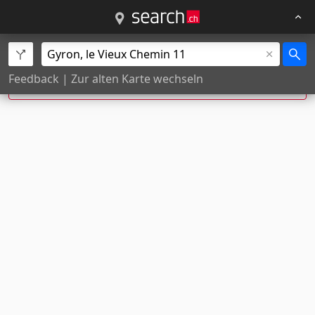
Die Eingabe wurde zu
Le Vieux Chemin 11,
Feedback
|
Zur alten Karte wechseln
Gryon
korrigiert.