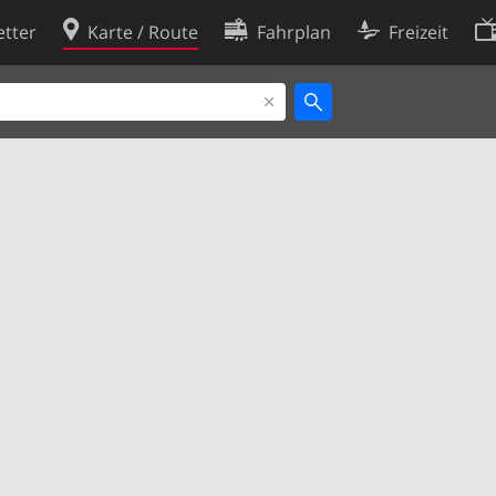
tter
Karte / Route
Fahrplan
Freizeit
Cookie-Richtlinie
ingungen
Cookie-Einstellungen
rklärung
Entwickler