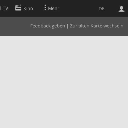
TV
Kino
Mehr
DE
Feedback geben
|
Zur alten Karte wechseln
Websuche
Apps