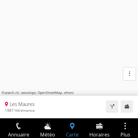
©
search.ch
,
swisstopo
,
OpenStreetMap
,
others
Les Maures
1987 Hérémence
Annuaire
Météo
Carte
Horaires
Plus