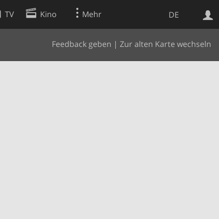
TV
Kino
Mehr
DE
Feedback geben
|
Zur alten Karte wechseln
Websuche
Apps