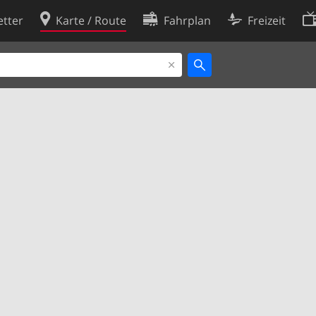
tter
Karte / Route
Fahrplan
Freizeit
Cookie-Richtlinie
ingungen
Cookie-Einstellungen
rklärung
Entwickler