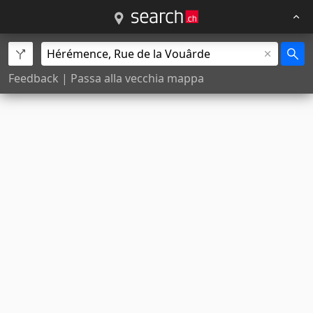
Feedback
|
Passa alla vecchia mappa