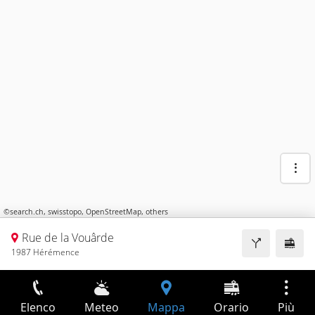
©
search.ch
,
swisstopo
,
OpenStreetMap
,
others
Rue de la Vouârde
1987 Hérémence
Elenco
Meteo
Mappa
Orario
Più