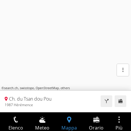
©
search.ch
,
swisstopo
,
OpenStreetMap
,
others
Ch. du Tsan dou Pou
1987 Hérémence
Elenco
Meteo
Mappa
Orario
Più