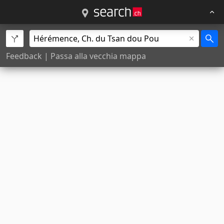
Feedback
|
Passa alla vecchia mappa