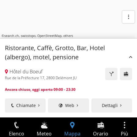
©
search.ch
,
swisstopo
,
OpenStreetMap
,
others
Ristorante, Caffè, Grotto, Bar, Hotel
(albergo), motel, pensione
Hôtel du Boeuf
Rue de la Préfecture 17, 2800 Delémont JU
Ancora chiuso, oggi aperto 09:00 - 23:30
Chiamate
Web
Dettagli
Elenco
Meteo
Mappa
Orario
Più