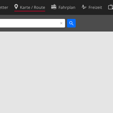
tter
Karte / Route
Fahrplan
Freizeit
Cookie-Richtlinie
ingungen
Cookie-Einstellungen
rklärung
Entwickler