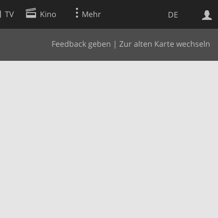
TV
Kino
Mehr
DE
Feedback geben
|
Zur alten Karte wechseln
Websuche
Apps