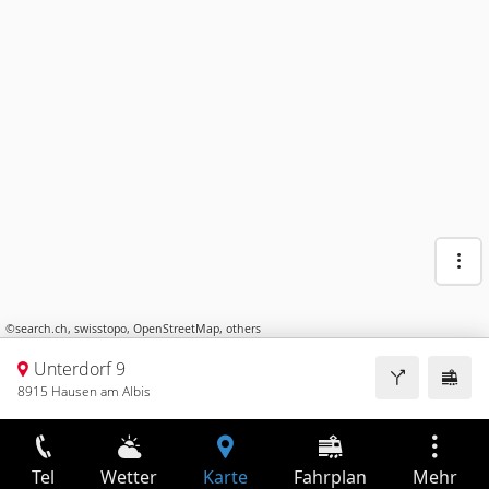
©
search.ch
,
swisstopo
,
OpenStreetMap
,
others
Unterdorf 9
8915 Hausen am Albis
Tel
Wetter
Karte
Fahrplan
Mehr