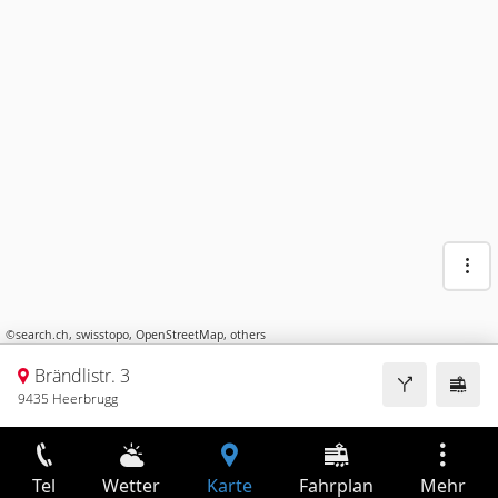
©
search.ch
,
swisstopo
,
OpenStreetMap
,
others
Brändlistr. 3
9435 Heerbrugg
Tel
Wetter
Karte
Fahrplan
Mehr