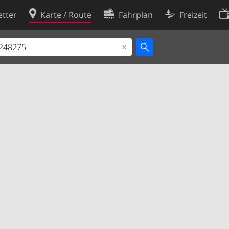
tter
Karte / Route
Fahrplan
Freizeit
Cookie-Richtlinie
ingungen
Cookie-Einstellungen
rklärung
Entwickler