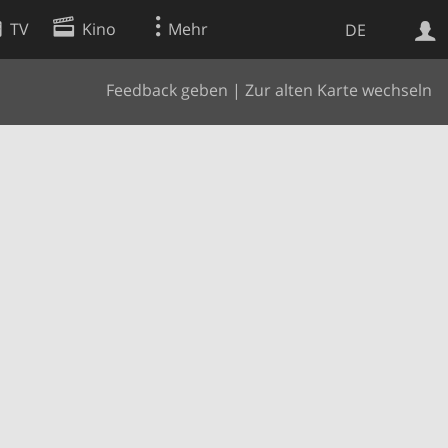
TV
Kino
Mehr
DE
Feedback geben
|
Zur alten Karte wechseln
Websuche
Apps