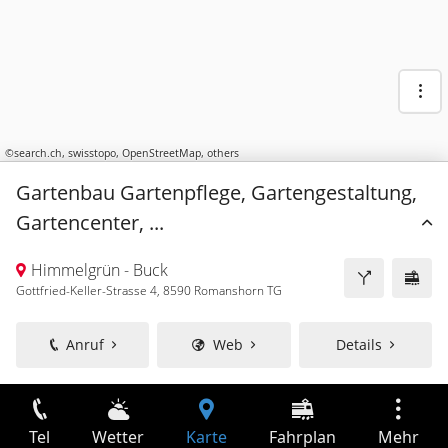
©
search.ch
,
swisstopo
,
OpenStreetMap
,
others
Gartenbau Gartenpflege, Gartengestaltung,
Gartencenter, ...
Himmelgrün - Buck
Gottfried-Keller-Strasse 4, 8590 Romanshorn TG
Anruf
Web
Details
Tel
Wetter
Karte
Fahrplan
Mehr