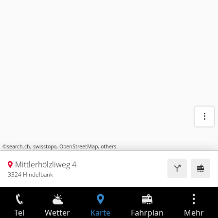
©
search.ch
,
swisstopo
,
OpenStreetMap
,
others
Mittlerhölzliweg 4
3324 Hindelbank
Tel
Wetter
Karte
Fahrplan
Mehr