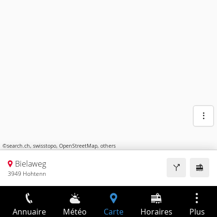
©
search.ch
,
swisstopo
,
OpenStreetMap
,
others
Bielaweg
3949 Hohtenn
Annuaire
Météo
Carte
Horaires
Plus