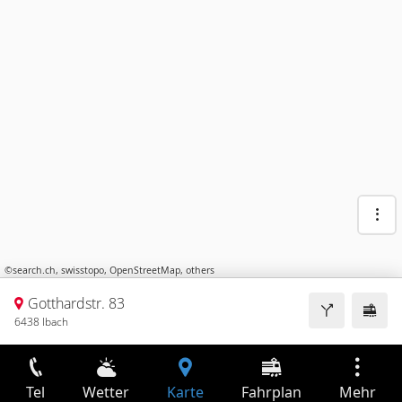
©
search.ch
,
swisstopo
,
OpenStreetMap
,
others
Gotthardstr. 83
6438 Ibach
Tel
Wetter
Karte
Fahrplan
Mehr