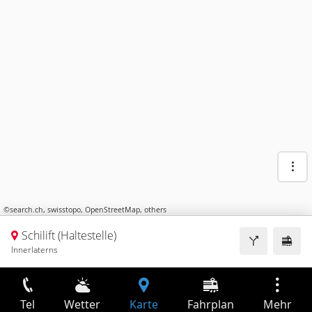
©
search.ch
,
swisstopo
,
OpenStreetMap
,
others
Schilift (Haltestelle)
Innerlaterns
Tel
Wetter
Karte
Fahrplan
Mehr