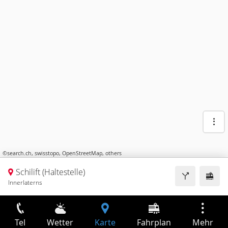
©
search.ch
,
swisstopo
,
OpenStreetMap
,
others
Schilift (Haltestelle)
Innerlaterns
Tel
Wetter
Karte
Fahrplan
Mehr