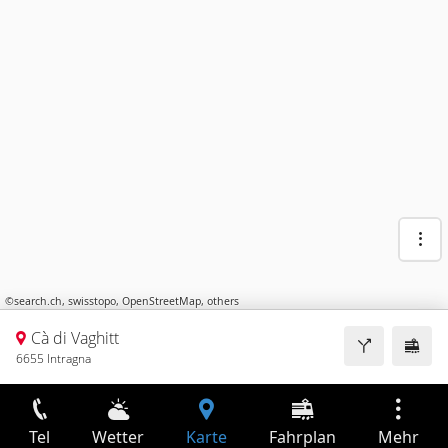
©
search.ch
,
swisstopo
,
OpenStreetMap
,
others
Cà di Vaghitt
6655 Intragna
Tel
Wetter
Karte
Fahrplan
Mehr