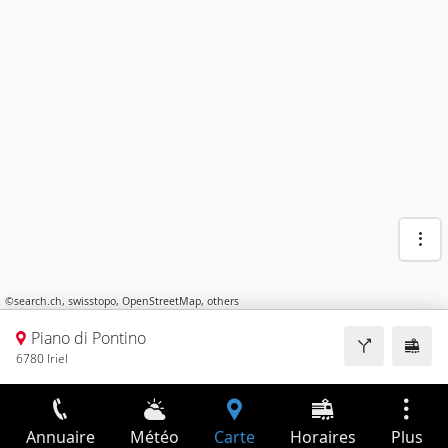
©
search.ch
,
swisstopo
,
OpenStreetMap
,
others
Piano di Pontino
6780 Iriel
Annuaire
Météo
Carte
Horaires
Plus