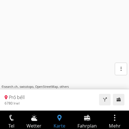
©
search.ch
,
swisstopo
,
OpenStreetMap
,
others
Pró béll
6780 Iriel
Tel
Wetter
Karte
Fahrplan
Mehr