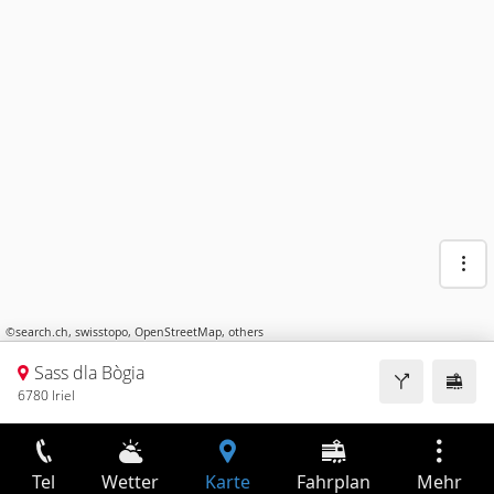
©
search.ch
,
swisstopo
,
OpenStreetMap
,
others
Sass dla Bògia
6780 Iriel
Tel
Wetter
Karte
Fahrplan
Mehr