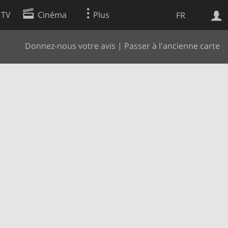
 TV
Cinéma
Plus
FR
Donnez-nous votre avis
|
Passer à l'ancienne carte
es
Web
Apps