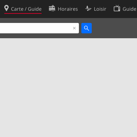
Carte / Guide
Horaires
Loisir
Guide
Politique en matière de cooki
utilisation
Préférences de cookies
des données
Développeurs