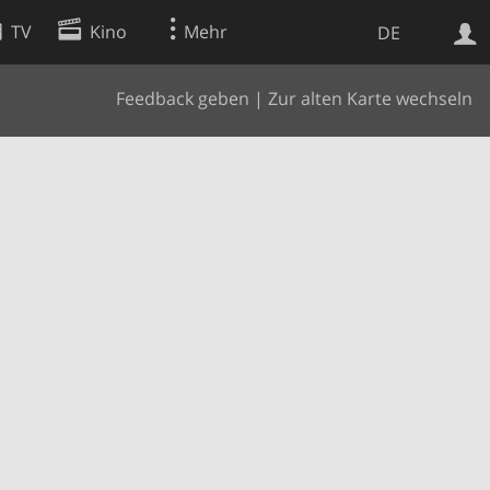
TV
Kino
Mehr
DE
Feedback geben
|
Zur alten Karte wechseln
Websuche
Apps