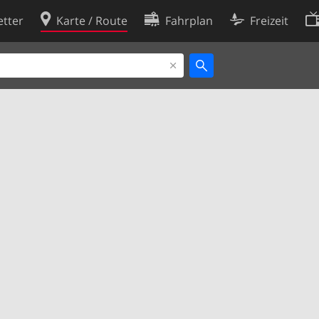
tter
Karte / Route
Fahrplan
Freizeit
Cookie-Richtlinie
ingungen
Cookie-Einstellungen
rklärung
Entwickler