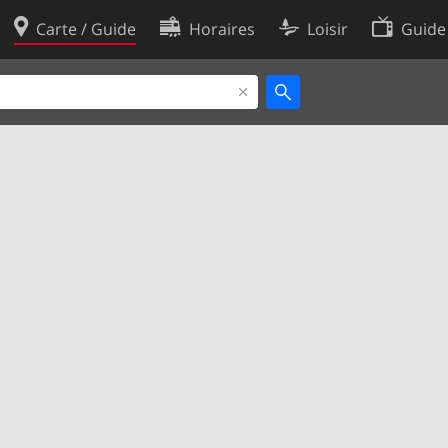
Carte / Guide
Horaires
Loisir
Guide
Politique en matière de cooki
utilisation
Préférences de cookies
des données
Développeurs