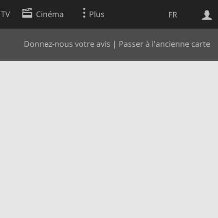
 TV
Cinéma
Plus
FR
Donnez-nous votre avis
|
Passer à l'ancienne carte
es
Web
Apps