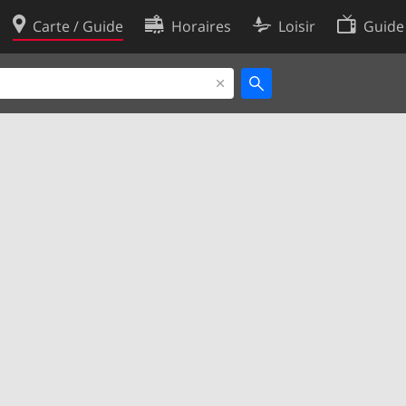
Carte / Guide
Horaires
Loisir
Guide
Politique en matière de cooki
utilisation
Préférences de cookies
des données
Développeurs