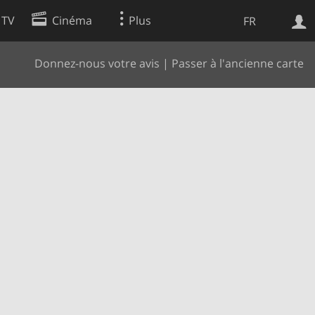
 TV
Cinéma
Plus
FR
Donnez-nous votre avis
|
Passer à l'ancienne carte
es
Web
Apps