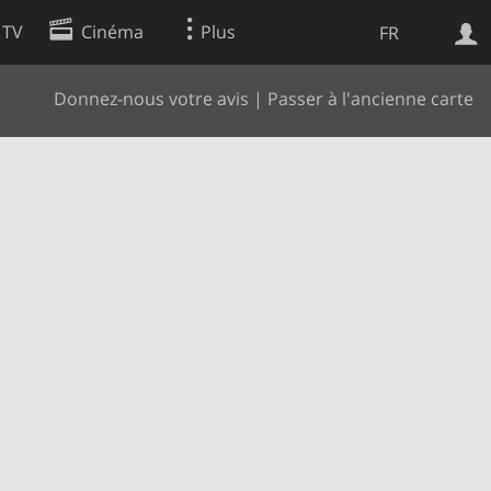
 TV
Cinéma
Plus
FR
Donnez-nous votre avis
|
Passer à l'ancienne carte
es
Web
Apps