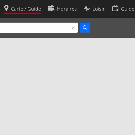
Carte / Guide
Horaires
Loisir
Guide
Politique en matière de cooki
utilisation
Préférences de cookies
des données
Développeurs