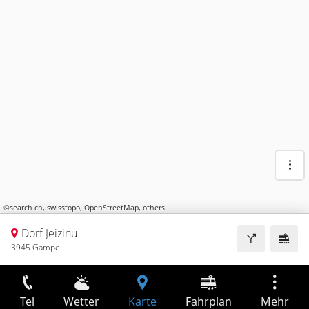
©
search.ch
,
swisstopo
,
OpenStreetMap
,
others
Dorf Jeizinu
3945 Gampel
Tel
Wetter
Karte
Fahrplan
Mehr