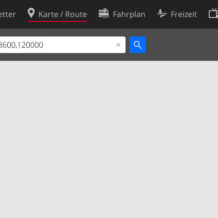
tter
Karte / Route
Fahrplan
Freizeit
Cookie-Richtlinie
ingungen
Cookie-Einstellungen
rklärung
Entwickler