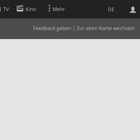
TV
Kino
Mehr
DE
Feedback geben
|
Zur alten Karte wechseln
Websuche
Apps