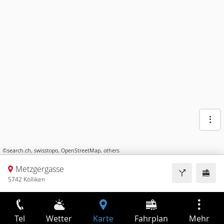
©
search.ch
,
swisstopo
,
OpenStreetMap
,
others
Metzgergasse
5742 Kölliken
Tel
Wetter
Karte
Fahrplan
Mehr