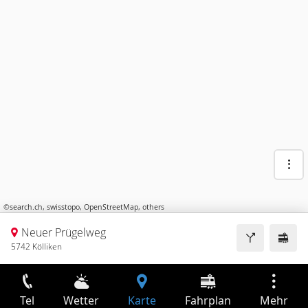
©
search.ch
,
swisstopo
,
OpenStreetMap
,
others
Neuer Prügelweg
5742 Kölliken
Tel
Wetter
Karte
Fahrplan
Mehr