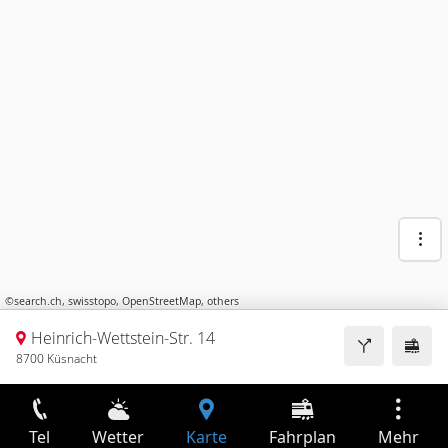
©
search.ch
,
swisstopo
,
OpenStreetMap
,
others
Heinrich-Wettstein-Str. 14
8700 Küsnacht
Tel
Wetter
Karte
Fahrplan
Mehr