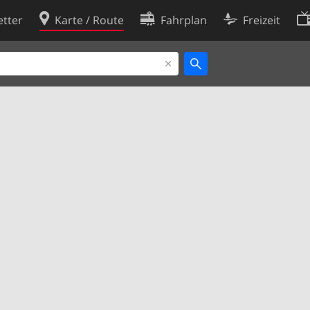
tter
Karte / Route
Fahrplan
Freizeit
Cookie-Richtlinie
ingungen
Cookie-Einstellungen
rklärung
Entwickler