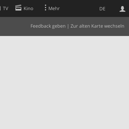
TV
Kino
Mehr
DE
Feedback geben
|
Zur alten Karte wechseln
Websuche
Apps