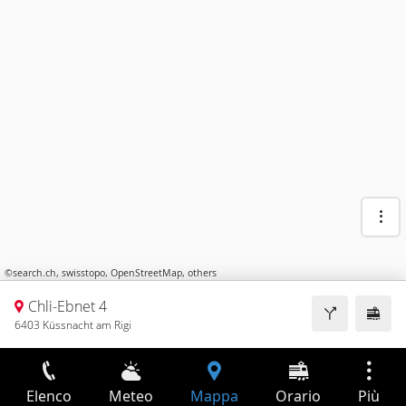
©
search.ch
,
swisstopo
,
OpenStreetMap
,
others
Chli-Ebnet 4
6403 Küssnacht am Rigi
Elenco
Meteo
Mappa
Orario
Più