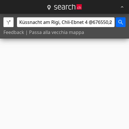
Feedback
|
Passa alla vecchia mappa