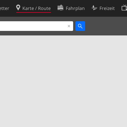
tter
Karte / Route
Fahrplan
Freizeit
Cookie-Richtlinie
ingungen
Cookie-Einstellungen
rklärung
Entwickler