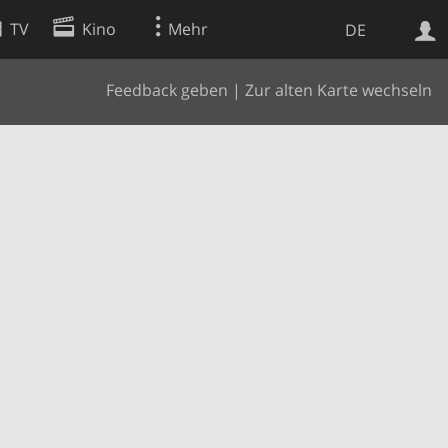
TV
Kino
Mehr
DE
Feedback geben
|
Zur alten Karte wechseln
Websuche
Apps