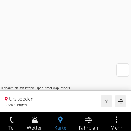
©
search.ch
,
swisstopo
,
OpenStreetMap
,
others
Ursisboden
5024 Küttigen
Tel
Wetter
Karte
Fahrplan
Mehr