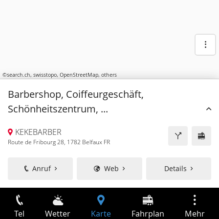
©
search.ch
,
swisstopo
,
OpenStreetMap
,
others
Barbershop, Coiffeurgeschäft,
Schönheitszentrum, ...
KEKEBARBER
Route de Fribourg 28, 1782 Belfaux FR
Anruf
Web
Details
Tel
Wetter
Karte
Fahrplan
Mehr