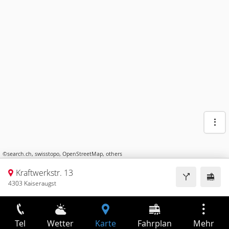
©
search.ch
,
swisstopo
,
OpenStreetMap
,
others
Kraftwerkstr. 13
4303 Kaiseraugst
Tel
Wetter
Karte
Fahrplan
Mehr