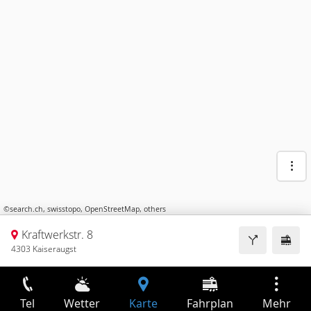
©
search.ch
,
swisstopo
,
OpenStreetMap
,
others
Kraftwerkstr. 8
4303 Kaiseraugst
Tel
Wetter
Karte
Fahrplan
Mehr