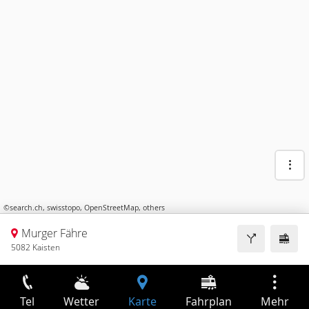
©
search.ch
,
swisstopo
,
OpenStreetMap
,
others
Murger Fähre
5082 Kaisten
Tel
Wetter
Karte
Fahrplan
Mehr