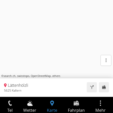
©
search.ch
,
swisstopo
,
OpenStreetMap
,
others
Lättenhölzli
5625 Kallern
Tel
Wetter
Karte
Fahrplan
Mehr