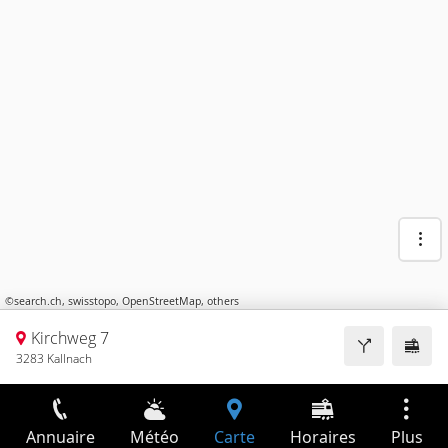
©
search.ch
,
swisstopo
,
OpenStreetMap
,
others
Kirchweg 7
3283 Kallnach
Annuaire
Météo
Carte
Horaires
Plus