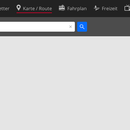
tter
Karte / Route
Fahrplan
Freizeit
Cookie-Richtlinie
ingungen
Cookie-Einstellungen
rklärung
Entwickler