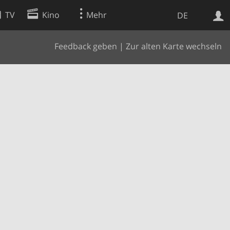
TV
Kino
Mehr
DE
Feedback geben
|
Zur alten Karte wechseln
Websuche
Apps