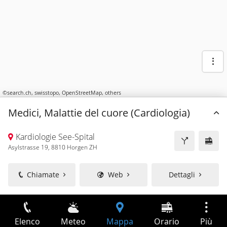
©
search.ch
,
swisstopo
,
OpenStreetMap
,
others
Medici, Malattie del cuore (Cardiologia)
Kardiologie See-Spital
Asylstrasse 19, 8810 Horgen ZH
Chiamate
Web
Dettagli
Elenco
Meteo
Mappa
Orario
Più