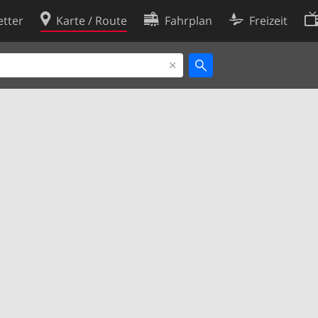
tter
Karte / Route
Fahrplan
Freizeit
Cookie-Richtlinie
ingungen
Cookie-Einstellungen
rklärung
Entwickler