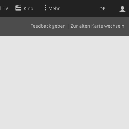
TV
Kino
Mehr
DE
Feedback geben
|
Zur alten Karte wechseln
Websuche
Apps