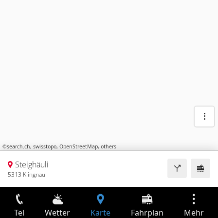
©
search.ch
,
swisstopo
,
OpenStreetMap
,
others
Steighäuli
5313 Klingnau
Tel
Wetter
Karte
Fahrplan
Mehr