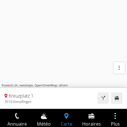
©
search.ch
,
swisstopo
,
OpenStreetMap
,
others
Kreuzplatz 1
3510 Konolfingen
Annuaire
Météo
Carte
Horaires
Plus