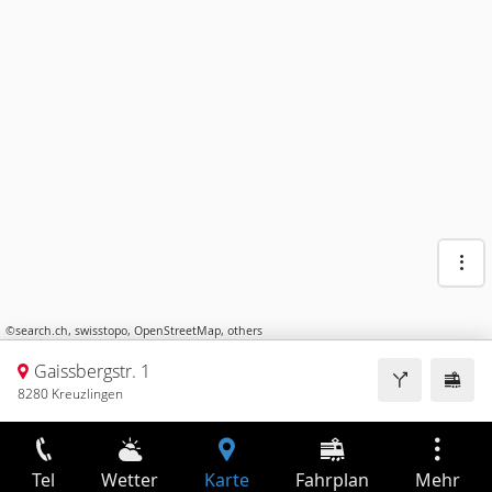
©
search.ch
,
swisstopo
,
OpenStreetMap
,
others
Gaissbergstr. 1
8280 Kreuzlingen
Tel
Wetter
Karte
Fahrplan
Mehr