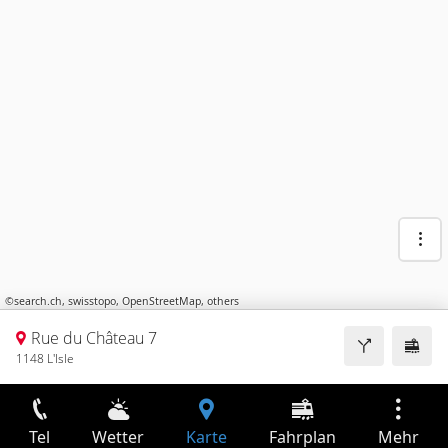
©
search.ch
,
swisstopo
,
OpenStreetMap
,
others
Rue du Château 7
1148 L'Isle
Tel
Wetter
Karte
Fahrplan
Mehr